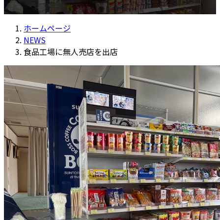
更
新
ホームページ
日
NEWS
時
食品工場に無人売店を出店
: