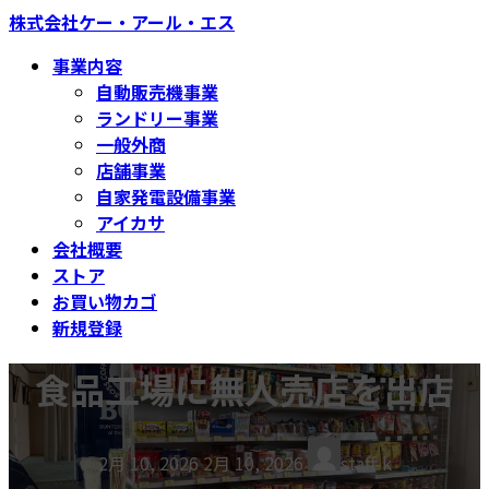
コ
ナ
株式会社ケー・アール・エス
ン
ビ
事業内容
テ
ゲ
自動販売機事業
ン
ー
ランドリー事業
ツ
シ
一般外商
へ
ョ
店舗事業
ス
ン
自家発電設備事業
キ
に
アイカサ
ッ
移
会社概要
プ
動
ストア
お買い物カゴ
新規登録
食品工場に無人売店を出店
最
2月 10, 2026
2月 10, 2026
staff-k
終